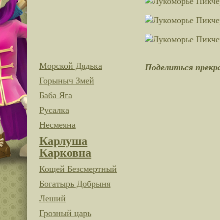
Морской Дядька
Поделиться прекр
Горыныч Змей
Баба Яга
Русалка
Несмеяна
Карлуша
Карковна
Кощей Безсмертный
Богатырь Добрыня
Леший
Грозный царь