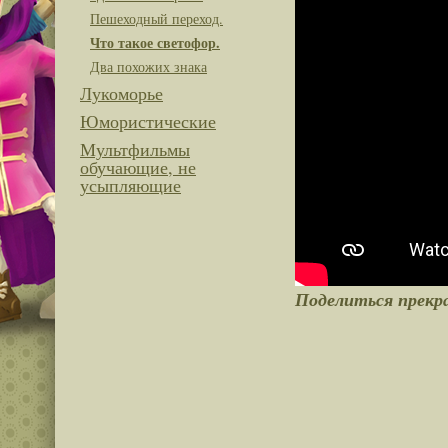
Пешеходный переход.
Что такое светофор.
Два похожих знака
Лукоморье
Юмористические
Мультфильмы
обучающие, не
усыпляющие
Поделиться прекр