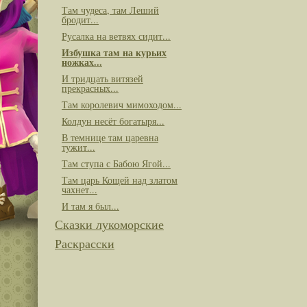
Там чудеса, там Леший
бродит...
Русалка на ветвях сидит...
Избушка там на курьих
ножках...
И тридцать витязей
прекрасных...
Там королевич мимоходом...
Колдун несёт богатыря...
В темнице там царевна
тужит...
Там ступа с Бабою Ягой...
Там царь Кощей над златом
чахнет...
И там я был...
Сказки лукоморские
Раскрасски