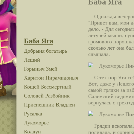
Баба Яга
Однажды вечером
"Привет вам, мои д
дело. - Для сегодн
летучей мыши, суш
Баба Яга
громового порошка"
сколько лет она ба
Добрыня богатырь
слышала.
Леший
Горыныч Змей
С тех пор Яга се
Харитон Пирамидоныч
Вот, даже у Лешего
Кощей Бессмертный
самой грядки за из
Соловей Разбойник
Салемский ведьминс
вернулась с трехго
Приспешник Владлен
Русалка
Лукоморье
Грядки вскопала,
Колдун
поливала, и сорняк